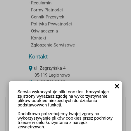
· Regulamin
· Formy Płatności
· Cennik Przesyłek
· Polityka Prywatności
· Oświadczenia
· Kontakt
· Zgłoszenie Serwisowe
Kontakt
ul. Zegrzyńska 4
05-119 Legionowo
tel. 22 766 25 82
Serwis wykorzystuje pliki cookies. Korzystając
ze strony wyrażasz zgodę na wykorzystywanie
plików cookies niezbędnych do działania
podstawowych funkcji.
Dodatkowo potrzebujemy twojej zgody na
wykorzystywanie plików cookies przez podmioty
trzecie w celu korzystania z narzędzi
zewnętrznych.