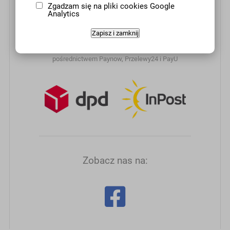
Zgadzam się na pliki cookies Google
Analytics
Zapisz i zamknij
Rozliczenia transakcji e-przelewem przeprowadzane są za
pośrednictwem Paynow, Przelewy24 i PayU
Zobacz nas na: